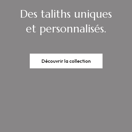
Responsible gifts for
Des taliths uniques
everyone on your list.
et personnalisés.
Shop Now
Découvrir la collection
Voir la boutique